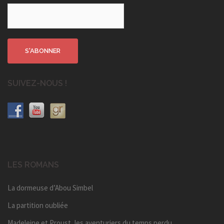
SUIVEZ-NOUS !
LES ROMANS
La dormeuse d’Abou Simbel
La partition oubliée
Madeleine et Proust, les aventuriers du temps perdu