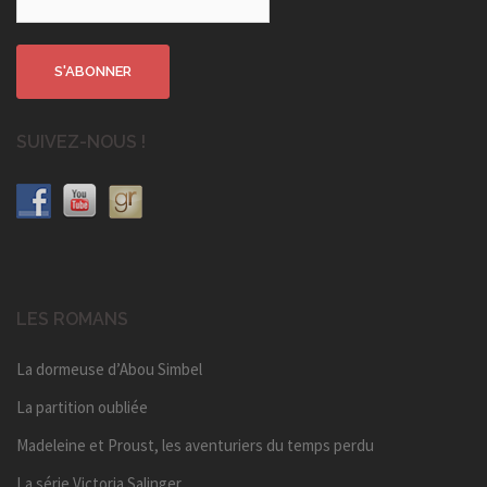
SUIVEZ-NOUS !
LES ROMANS
La dormeuse d’Abou Simbel
La partition oubliée
Madeleine et Proust, les aventuriers du temps perdu
La série Victoria Salinger