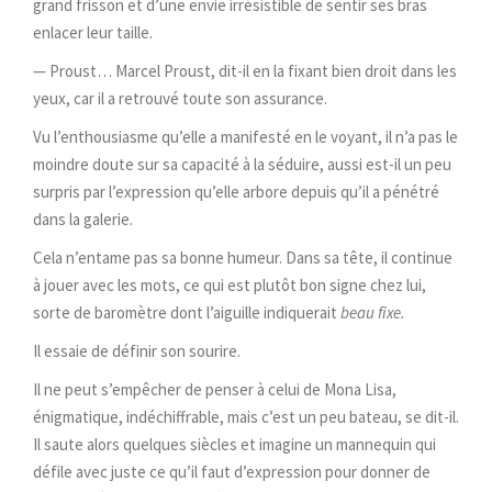
grand frisson et d’une envie irrésistible de sentir ses bras
enlacer leur taille.
— Proust… Marcel Proust, dit-il en la fixant bien droit dans les
yeux, car il a retrouvé toute son assurance.
Vu l’enthousiasme qu’elle a manifesté en le voyant, il n’a pas le
moindre doute sur sa capacité à la séduire, aussi est-il un peu
surpris par l’expression qu’elle arbore depuis qu’il a pénétré
dans la galerie.
Cela n’entame pas sa bonne humeur. Dans sa tête, il continue
à jouer avec les mots, ce qui est plutôt bon signe chez lui,
sorte de baromètre dont l’aiguille indiquerait
beau fixe.
Il essaie de définir son sourire.
Il ne peut s’empêcher de penser à celui de Mona Lisa,
énigmatique, indéchiffrable, mais c’est un peu bateau, se dit-il.
Il saute alors quelques siècles et imagine un mannequin qui
défile avec juste ce qu’il faut d’expression pour donner de